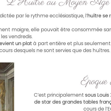
L'Huître au Moyen Âge
ctée par le rythme ecclésiastique, l’
huître se 
ent maigre, elle pouvait être consommée sans
les vendredis.
devient un plat
à part entière et plus seuleme
cours desquels ne sont servies que des huîtres.
Époque
C’est principalement
sous Louis 
de star des grandes tables fran
cours de l’E