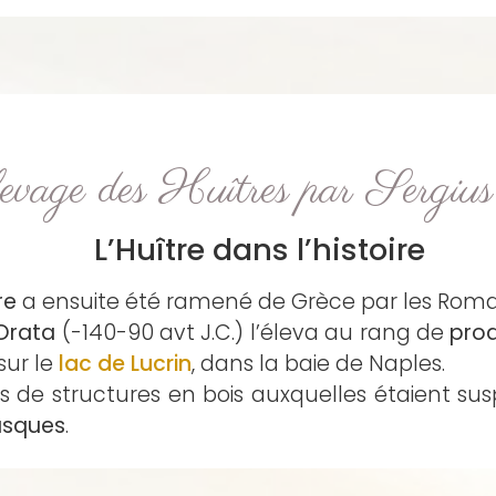
evage des Huîtres par Sergiu
L’Huître dans l’histoire
re
a ensuite été ramené de Grèce par les Roma
Orata
(-140-90 avt J.C.) l’éleva au rang de
prod
sur le
lac de Lucrin
, dans la baie de Naples.
és de structures en bois auxquelles étaient 
usques
.