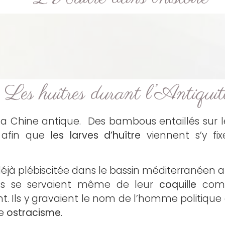
Les huîtres durant l’Antiquit
la Chine antique. Des bambous entaillés sur le
r afin que
les larves d’huître
viennent s’y fix
déjà plébiscitée dans le bassin méditerranéen a
recs se servaient même de leur
coquille
com
ls y gravaient le nom de l’homme politique qu’
me
ostracisme
.