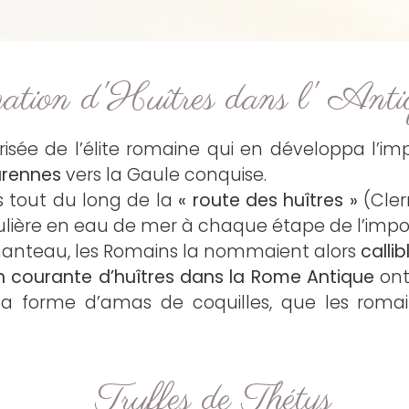
tion d'Huîtres dans l' Anti
risée de l’élite romaine qui en développa l’imp
arennes
vers la Gaule conquise.
ts tout du long de la
« route des huîtres »
(Clerm
ulière en eau de mer à chaque étape de l’impor
 manteau, les Romains la nommaient alors
calli
 courante d’huîtres dans la Rome Antique
ont
s la forme d’amas de coquilles, que les rom
Truffes de Thétys